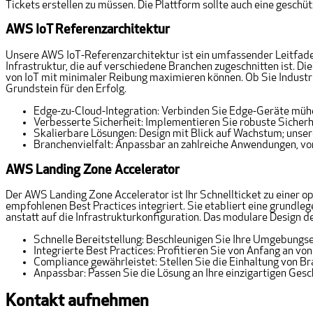
Tickets erstellen zu müssen. Die Plattform sollte auch eine gesch
AWS IoT Referenzarchitektur
Unsere AWS IoT-Referenzarchitektur ist ein umfassender Leitfaden
Infrastruktur, die auf verschiedene Branchen zugeschnitten ist. Di
von IoT mit minimaler Reibung maximieren können. Ob Sie Industr
Grundstein für den Erfolg.
Edge-zu-Cloud-Integration: Verbinden Sie Edge-Geräte mühel
Verbesserte Sicherheit: Implementieren Sie robuste Sicher
Skalierbare Lösungen: Design mit Blick auf Wachstum; unser
Branchenvielfalt: Anpassbar an zahlreiche Anwendungen, vo
AWS Landing Zone Accelerator
Der AWS Landing Zone Accelerator ist Ihr Schnellticket zu einer
empfohlenen Best Practices integriert. Sie etabliert eine grundl
anstatt auf die Infrastrukturkonfiguration. Das modulare Design d
Schnelle Bereitstellung: Beschleunigen Sie Ihre Umgebungsei
Integrierte Best Practices: Profitieren Sie von Anfang an 
Compliance gewährleistet: Stellen Sie die Einhaltung von 
Anpassbar: Passen Sie die Lösung an Ihre einzigartigen Ges
Kontakt aufnehmen