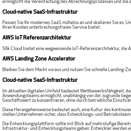
ermöglicht die Vereinfachung des Abrechnungsprozesses und die ei
Cloud-native SaaS-Infrastruktur
Passen Sie Ihr modernes SaaS mühelos an und skalieren Sie es. Uns
Ihren Kunden unterbrechungsfreien Service bietet.
AWS IoT Referenzarchitektur
56k Cloud bietet eine wegweisende IoT-Referenzarchitektur, die 
AWS Landing Zone Accelerator
Bleiben Sie dem Markt voraus und nutzen Sie schnelle Landing-Zone
Cloud-native SaaS-Infrastruktur
Im aktuellen digitalen Umfeld bedeutet Wettbewerbsfähigkeit, dass
Anwendungsteams ermöglicht, unabhängig von der zugrunde liegenden
Geschäftswert zu konzentrieren, ohne durch betriebliche Einschr
Diese Herangehensweise bedeutet auch, eine Kultur des kontinuier
stellen Unternehmen sicher, dass Entwicklungs- und Betriebsteam
Die Entwicklungsplattform sollte mit Blick auf mehrstufige Bereit
Infrastruktur- und Entwicklungsteams geben. Entwickler werden ei