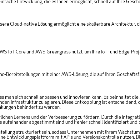
nfache Entwicklung, die es Ihnen ermöglicht, schnell auf Ihre Gesch
ere Cloud-native Lösung ermöglicht eine skalierbare Architektur, d
AWS IoT Core und AWS Greengrass nutzt, um Ihre IoT- und Edge-Pro
-Bereitstellungen mit einer AWS-Lösung, die auf Ihren Geschäftsfal
 man sich schnell anpassen und innovieren kann. Es beinhaltet die 
 Infrastruktur zu agieren. Diese Entkopplung ist entscheidend, da 
änkungen behindert zu werden.
lichen Lernens und der Verbesserung zu fördern. Durch die Integra
s aufeinander abgestimmt sind und Fehler schnell identifiziert und
stellung strukturiert sein, sodass Unternehmen mit ihrem Wachstum 
ne Entwicklungsplattform mit APIs und Versionskontrolle nutzen. Di